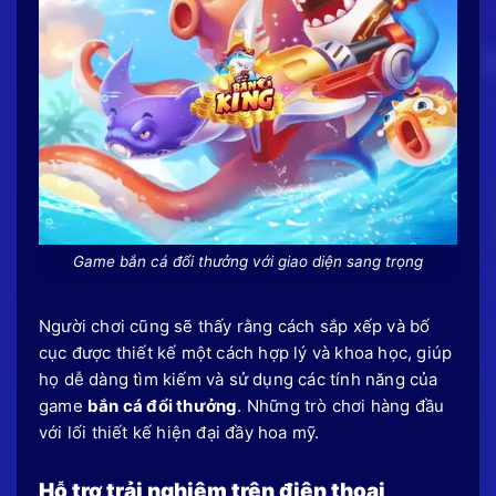
Game bắn cá đổi thưởng với giao diện sang trọng
Người chơi cũng sẽ thấy rằng cách sắp xếp và bố
cục được thiết kế một cách hợp lý và khoa học, giúp
họ dễ dàng tìm kiếm và sử dụng các tính năng của
game
bắn cá đổi thưởng
. Những trò chơi hàng đầu
với lối thiết kế hiện đại đầy hoa mỹ.
Hỗ trợ trải nghiệm trên điện thoại