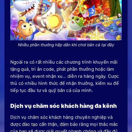
Nhiều phần thưởng hấp dẫn khi chơi bắn cá tại đây
Ngoài ra có rất nhiều các chương trình khuyến mãi
tặng quà, tri ân code, phát phần thưởng hoặc làm
nhiệm vụ, event nhận xu… diễn ra hàng ngày. Cược
thủ có nhiều hình thức để nhận thưởng, kiếm xu để
tiếp tục đầu tư và quỹ bắn cá của mình.
Dịch vụ chăm sóc khách hàng đa kênh
Dịch vụ chăm sóc khách hàng chuyên nghiệp và
được đào tạo cẩn thận, đảm bảo rằng mọi thắc mắc
của bạn sẽ được giải quyết nhanh chóng và đầy đủ.