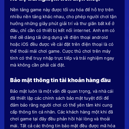
Nền tảng game này được tối ưu hóa để hỗ trợ trên
nhiều nền tảng khác nhau, cho phép người chơi tận
hưởng những giây phút giải trí và thư giãn bất kể ở
đâu, chỉ cần có thiết bị kết nối internet.
Anh em có
thể dễ dàng tải ứng dụng về điện thoại android
hoặc iOS đều được về cài đặt trên điện thoại là có
thể thoải mái chơi game. Cược thủ chơi trên máy
tính có thể truy nhập trực tiếp và trải nghiệm ngay
mà không cần phải cài đặt.
Bảo mật thông tin tài khoản hàng đầu
Bảo mật luôn là một vấn đề quan trọng, và nhà cái
đã thiết lập các chính sách bảo mật tuyệt đối để
đảm bảo rằng người chơi có thể yên tâm khi cung
cấp thông tin cá nhân. Các khách hàng một khi đã
chơi game tại đây đều phản hồi hài lòng và thoải
mái.
Tất cả các thông tin bảo mật đều được mã hóa