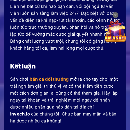
Liên hệ bất cứ khi nào bạn cần, với đội ngũ tư vấn
viên luôn sẵn sàng làm việc 24/7.
Đặc biệt với các
✕
vấn đề diễn ra khi nạp-rút tài khoản, các kênh hỗ trợ
luôn túc trực thường xuyên, phản hồi và hỗ trợ ngay
lập tức để vướng mắc được giải quyết nhanh nhất.
Bằng chất lượng vượt trội, chúng tôi cố gắng hỗ trợ
khách hàng tối đa, làm hài lòng mọi cược thủ.
Kết luận
Sân chơi
bắn cá đổi thưởng
mở ra cho tay chơi một
trải nghiệm giải trí thú vị và có thể kiếm tiền cược
một cách đơn giản, ai cũng có thể tham gia. Hãy lập
ngay tài khoản và trải nghiệm mỗi ngày để nhận
được nhiều phần quà hấp dẫn tại địa chỉ
invech.io
của chúng tôi. Chúc bạn may mắn và bắn
hạ được nhiều cá khủng!