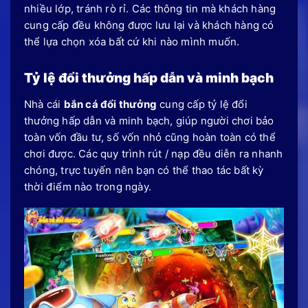
nhiều lớp, tránh rò rỉ. Các thông tin mà khách hàng
cung cấp đều không được lưu lại và khách hàng có
thể lựa chọn xóa bất cứ khi nào mình muốn.
Tỷ lệ đổi thưởng hấp dẫn và minh bạch
Nhà cái
bắn cá đổi thưởng
cung cấp tỷ lệ đổi
thưởng hấp dẫn và minh bạch, giúp người chơi bảo
toàn vốn đầu tư, số vốn nhỏ cũng hoàn toàn có thể
chơi được. Các quy trình rút / nạp đều diễn ra nhanh
chóng, trực tuyến nên bạn có thể thao tác bất kỳ
thời điểm nào trong ngày.