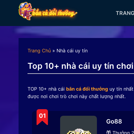
Chuyển
đến
TRANG
nội
dung
Trang Chủ
»
Nhà cái uy tín
Top 10+ nhà cái uy tín ch
TOP 10+ nhà cái
bắn cá đổi thưởng
uy tín nhất
được nơi chơi trò chơi này chất lượng nhất.
01
Go88
Thưởng