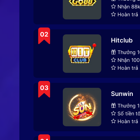
Nhận
88
Hoàn trả
02
Hitclub
Thưởng
Nhận
100
Hoàn trả
03
Sunwin
Thưởng
Số tiền t
Hoàn trả