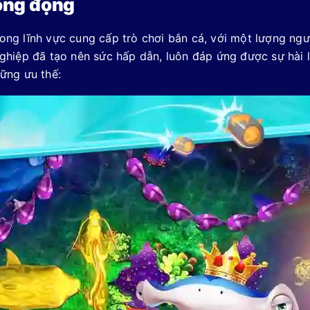
sống động
ong lĩnh vực cung cấp trò chơi bắn cá, với một lượng ngư
ghiệp đã tạo nên sức hấp dẫn, luôn đáp ứng được sự hài 
ững ưu thế: