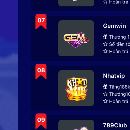
Hoàn trả
07
Gemwin
Thưởng
Số tiền t
Hoàn trả
08
Nhatvip
Tặng
188
Thưởng
1
Hoàn trả 
09
789Club