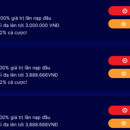
200%
giá trị lần nạp đầu
ối đa lên tới 3.000.000 VNĐ
2%
cá cược!
100%
giá trị lần nạp đầu
ối đa lên tới 3.888.666VNĐ
2%
cá cược!
100%
giá trị lần nạp đầu
ối đa lên tới 3.888.666VNĐ