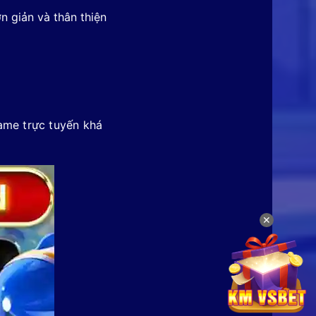
ơn giản và thân thiện
ame trực tuyến khá
✕