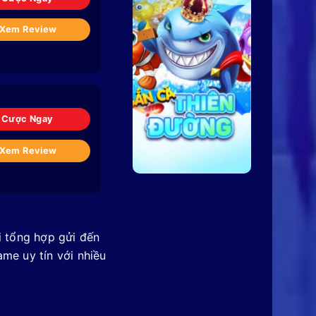
Xem Review
Cược Ngay
Xem Review
i tổng hợp gửi đến
me uy tín với nhiều