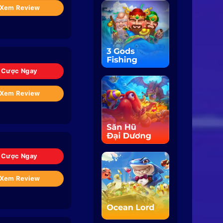
Xem Review
Cược Ngay
Xem Review
Cược Ngay
Xem Review