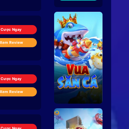
Cược Ngay
Xem Review
Cược Ngay
Xem Review
Cược Ngay