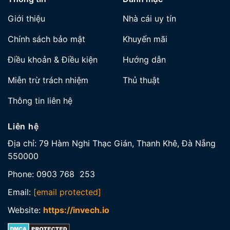
Giới thiệu
Nhà cái uy tín
Chính sách bảo mật
Khuyến mãi
Điều khoản & Điều kiện
Hướng dẫn
Miễn trừ trách nhiệm
Thủ thuật
Thông tin liên hệ
Liên hệ
Địa chỉ:
79 Hàm Nghi Thạc Gián, Thanh Khê, Đà Nẵng
550000
Phone: 0903 768 253
Email:
[email protected]
Website:
https://invech.io