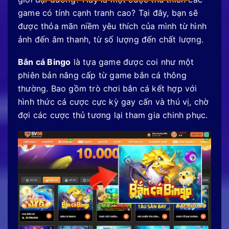
game có tính cạnh tranh cao? Tại đây, bạn sẽ
được thỏa mãn niềm yêu thích của mình từ hình
ảnh đến âm thanh, từ số lượng đến chất lượng.
Bắn cá Bingo
là tựa game được coi như một
phiên bản nâng cấp từ game bắn cá thông
thường. Bao gồm trò chơi bắn cá kết hợp với
hình thức cá cược cực kỳ gay cấn và thú vị, chờ
đợi các cược thủ tương lại tham gia chinh phục.