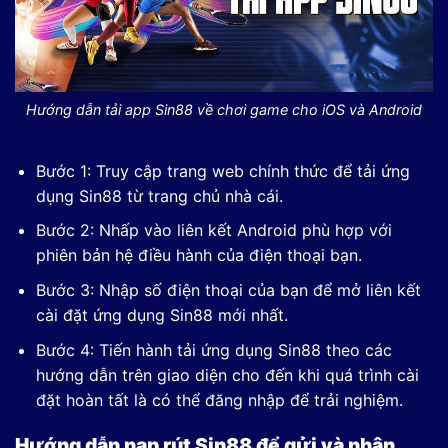
Hướng dẫn tải app Sin88 về chơi game cho iOS và Android
Bước 1: Truy cập trang web chính thức để tải ứng
dụng Sin88 từ trang chủ nhà cái.
Bước 2: Nhấp vào liên kết Android phù hợp với
phiên bản hệ điều hành của điện thoại bạn.
Bước 3: Nhập số điện thoại của bạn để mở liên kết
cài đặt ứng dụng Sin88 mới nhất.
Bước 4: Tiến hành tải ứng dụng Sin88 theo các
hướng dẫn trên giao diện cho đến khi quá trình cài
đặt hoàn tất là có thể đăng nhập để trải nghiệm.
Hướng dẫn nạp rút Sin88 để gửi và nhận