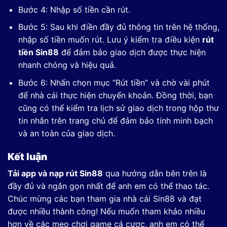
Bước 4: Nhập số tiền cần rút.
Bước 5: Sau khi điền đầy đủ thông tin trên hệ thống,
nhập số tiền muốn rút. Lưu ý kiểm tra điều kiện
rút
tiền Sin88
để đảm bảo giao dịch được thực hiện
nhanh chóng và hiệu quả.
Bước 6: Nhấn chọn mục “Rút tiền” và chờ vài phút
để nhà cái thực hiện chuyển khoản. Đồng thời, bạn
cũng có thể kiểm tra lịch sử giao dịch trong hộp thư
tin nhắn trên trang chủ để đảm bảo tính minh bạch
và an toàn của giao dịch.
Kết luận
Tải app và nạp rút Sin88
qua hướng dẫn bên trên là
đầy đủ và ngắn gọn nhất để anh em có thể thao tác.
Chúc mừng các bạn tham gia nhà cái Sin88 và đạt
được nhiều thành công! Nếu muốn tham khảo nhiều
hơn về các mẹo chơi game cá cược, anh em có thể