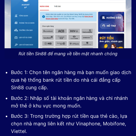
Rút tiền Sin88 để mang về tiền mặt nhanh chóng
Bước 1: Chọn tên ngân hàng mà bạn muốn giao dịch
qua hệ thống bank rút tiền do nhà cái đẳng cấp
Sin88 cung cấp.
Bước 2: Nhập số tài khoản ngân hàng và chi nhánh
mở thẻ ở khu vực mong muốn.
Bước 3: Trong trường hợp rút tiền qua thẻ cào, lựa
chọn nhà mạng liên kết như Vinaphone, Mobifone,
Viettel.