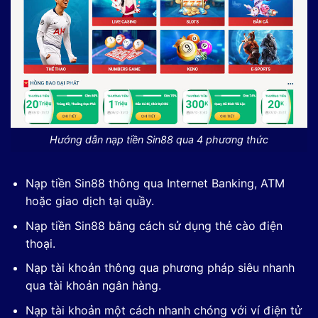
Hướng dẫn nạp tiền Sin88 qua 4 phương thức
Nạp tiền Sin88 thông qua Internet Banking, ATM
hoặc giao dịch tại quầy.
Nạp tiền Sin88 bằng cách sử dụng thẻ cào điện
thoại.
Nạp tài khoản thông qua phương pháp siêu nhanh
qua tài khoản ngân hàng.
Nạp tài khoản một cách nhanh chóng với ví điện tử