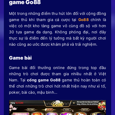
game Go88
Một trong những điểm thu hút lớn đối với cộng đồng
game thủ khi tham gia cá cược tại
Go88
chính là
việc có một kho tàng game vô cùng đồ sộ với hơn
30 tựa game đa dạng. Không phóng đại, nơi đây
thực sự là điểm đến lý tưởng mà bất kỳ người chơi
nào cũng ao ước được khám phá và trải nghiệm.
Game bài
Game bài đổi thưởng online đứng trong top đầu
những trò chơi được tham gia nhiều nhất ở Việt
Nam. Tại
cổng game Go88
game thủ hoàn toàn có
thể chơi những trò chơi hót nhất hiện nay như xì tố,
poker, bài cào, mậu binh…