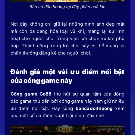
Bắn cá đổi thưởng tại đây phần quà lớn
Nơi đây không chỉ giữ lại những hình ảnh đẹp mắt
mà còn đa dạng hóa loại vũ khí, mang lại sự linh
hoạt cho người chơi trong việc lựa chọn vũ khí phù
hợp. Thành công trong trò chơi này có thể mang lại
phần thưởng đáng kể cho người chơi.
Đánh giá một vài ưu điểm nổi bật
của cổng game này
Cổng game Go88
thu hút sự quan tâm của đông
đảo game thủ đến bởi cổng game này nắm giữ nhiều
ưu điểm nổi bật. Hãy cùng
bancadoithuong
xem
qua một số ưu điểm vượt trội ở nơi đây nhé.