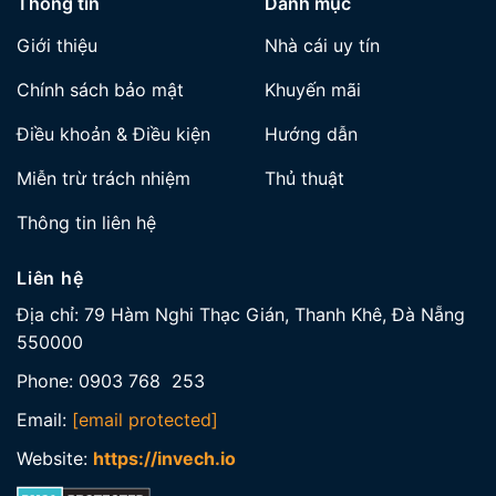
Thông tin
Danh mục
Giới thiệu
Nhà cái uy tín
Chính sách bảo mật
Khuyến mãi
Điều khoản & Điều kiện
Hướng dẫn
Miễn trừ trách nhiệm
Thủ thuật
Thông tin liên hệ
Liên hệ
Địa chỉ:
79 Hàm Nghi Thạc Gián, Thanh Khê, Đà Nẵng
550000
Phone: 0903 768 253
Email:
[email protected]
Website:
https://invech.io