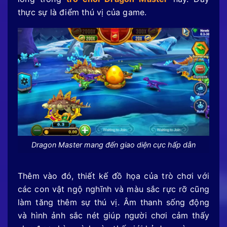
thực sự là điểm thú vị của game.
Dragon Master mang đến giao diện cực hấp dẫn
Thêm vào đó, thiết kế đồ họa của trò chơi với
các con vật ngộ nghĩnh và màu sắc rực rỡ cũng
làm tăng thêm sự thú vị. Âm thanh sống động
và hình ảnh sắc nét giúp người chơi cảm thấy