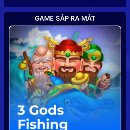
GAME SẮP RA MẮT