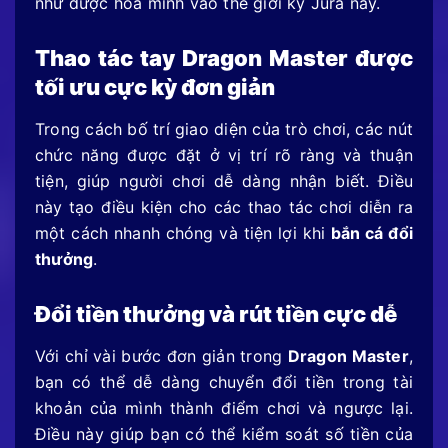
như được hòa mình vào thế giới kỷ Jura này.
Thao tác tay Dragon Master được
tối ưu cực kỳ đơn giản
Trong cách bố trí giao diện của trò chơi, các nút
chức năng được đặt ở vị trí rõ ràng và thuận
tiện, giúp người chơi dễ dàng nhận biết. Điều
này tạo điều kiện cho các thao tác chơi diễn ra
một cách nhanh chóng và tiện lợi khi
bắn cá đổi
thưởng
.
Đổi tiền thưởng và rút tiền cực dễ
Với chỉ vài bước đơn giản trong
Dragon Master
,
bạn có thể dễ dàng chuyển đổi tiền trong tài
khoản của mình thành điểm chơi và ngược lại.
Điều này giúp bạn có thể kiểm soát số tiền của