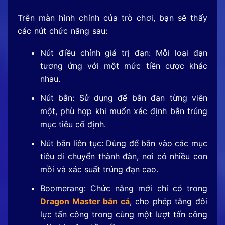
Trên màn hình chính của trò chơi, bạn sẽ thấy
các nút chức năng sau:
Nút điều chỉnh giá trị đạn: Mỗi loại đạn
tương ứng với một mức tiền cược khác
nhau.
Nút bắn: Sử dụng để bắn đạn từng viên
một, phù hợp khi muốn xác định bắn trúng
mục tiêu cố định.
Nút bắn liên tục: Dùng để bắn vào các mục
tiêu di chuyển thành đàn, nơi có nhiều con
mồi và xác suất trúng đạn cao.
Boomerang: Chức năng mới chỉ có trong
Dragon Master bắn cá
, cho phép tăng đôi
lực tấn công trong cùng một lượt tấn công