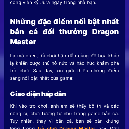
công viên kỷ Jura ngay trong nhà bạn.
Những đặc điểm nổi bật nhất
bắn cá đổi thưởng Dragon
Master
Lạ mà quen, lối chơi hấp dẫn cùng đồ họa khác
lạ khiến cược thủ nô nức và háo hức khám phá
trò chơi. Sau đây,
xin giới thiệu những điểm
sáng nổi bật nhất của game:
Giao diện hấp dẫn
Khi vào trò chơi, anh em sẽ thấy bố trí và các
công cụ chơi tương tự như trong game bắn cá.
Tuy nhiên, thay vì bắn cá, bạn sẽ bắn khủng
long trong
trò chơi
Dragon Master
này. Đây