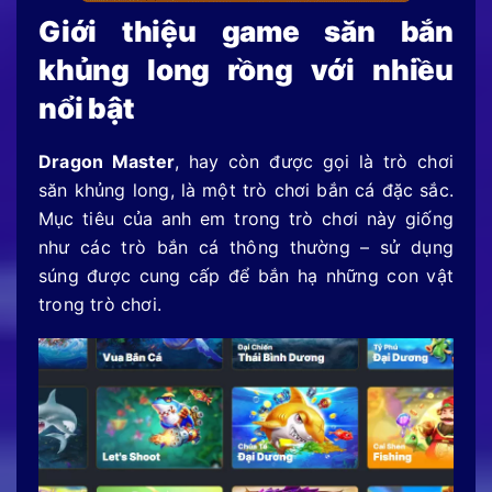
Giới thiệu game săn bắn
khủng long rồng với nhiều
nổi bật
Dragon Master
, hay còn được gọi là trò chơi
săn khủng long, là một trò chơi bắn cá đặc sắc.
Mục tiêu của anh em trong trò chơi này giống
như các trò bắn cá thông thường – sử dụng
súng được cung cấp để bắn hạ những con vật
trong trò chơi.