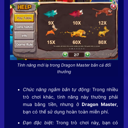
Tính năng mới lạ trong Dragon Master bắn cá đổi
thưởng
Chức năng ngắm bắn tự động:
Trong nhiều
trò chơi khác, tính năng này thường phải
mua bằng tiền, nhưng ở
Dragon Master,
bạn có thể sử dụng hoàn toàn miễn phí.
Đạn đặc biệt:
Trong trò chơi này, bạn có