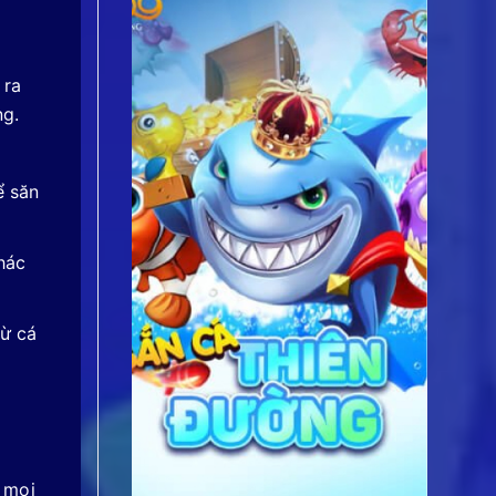
 ra
ng.
ể săn
hác
từ cá
i mọi