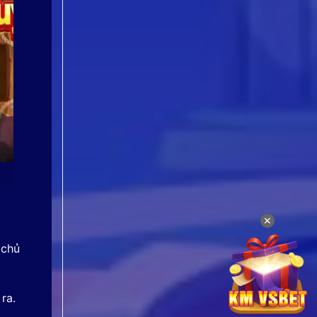
✕
 chủ
ra.