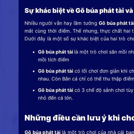
Sự khác biệt về Gõ búa phát tài và
Nhiều người vẫn hay lầm tưởng
Gõ búa phát tà
mắt cùng thời điểm. Thế nhưng, thực chất hai t
Dưới đây là một số sự khác biệt của hai trò chơ
Gõ búa phát tài
là một trò chơi săn mồi nh
mồi tích điểm
Gõ búa phát tài
có lối chơi đơn giản khi 
nhau. Còn Bắn cá chỉ có thể thu thập điểm
Gõ búa phát tài
có 3 chế độ sảnh chơi tùy 
nhỏ đến cá lớn.
Những điều cần lưu ý khi chơ
Gõ búa phát tài
là một trò chơi của nhà cái ban