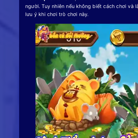
người. Tuy nhiên nếu không biết cách chơi và l
lưu ý khi chơi trò chơi này.