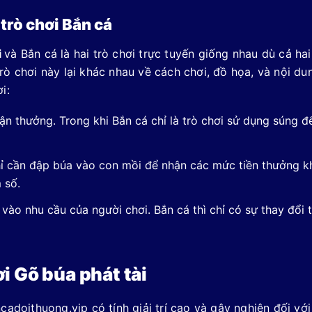
 trò chơi Bắn cá
i
và Bắn cá là hai trò chơi trực tuyến giống nhau dù cả hai
rò chơi này lại khác nhau về cách chơi, đồ họa, và nội du
i:
ận thưởng. Trong khi Bắn cá chỉ là trò chơi sử dụng súng đ
chỉ cần đập búa vào con mồi để nhận các mức tiền thưởng k
 số.
vào nhu cầu của người chơi. Bắn cá thì chỉ có sự thay đổi 
i Gõ búa phát tài
cadoithuong.vip có tính giải trí cao và gậy nghiện đối vớ