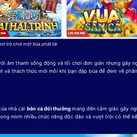
ơi trò chơi một búa phát tài
với âm thanh sống động và lối chơi đơn giản nhưng gây ng
hơi và thách thức mới mỗi khi bạn đập búa để đem về phầ
 của nhà cái
bắn cá đổi thưởng
mang đến cảm giác gây ng
rong mình nhiều chức năng độc đáo và vượt trội có thể k