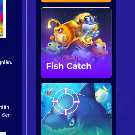
hiện.
n
hiện
ể đến