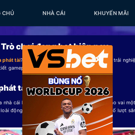
 CHỦ
NHÀ CÁI
KHUYẾN MÃI
– Trò chơi đang hot hiện nay
×
 phát tài
? Bạn muốn biết cách thức tham gia và trải nghi
 tiết gameplay cho bạn nhé!
phát tài
ủa nhà cái
bắn cá đổi thưởng
. Trong đó bạn sẽ vào vai mộ
 loài động vật và nhận về phần thưởng tùy vào số lượt să