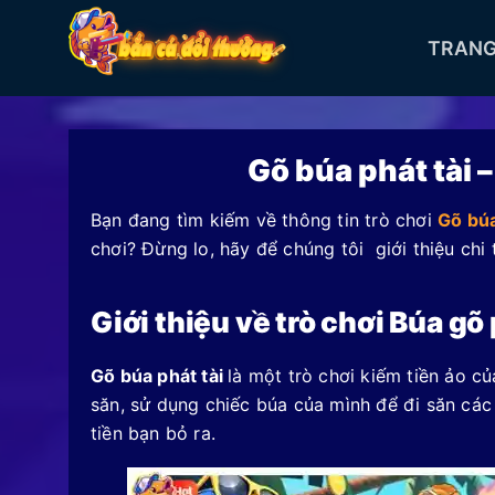
Chuyển
đến
TRANG
nội
dung
Gõ búa phát tài 
Bạn đang tìm kiếm về thông tin trò chơi
Gõ búa
chơi? Đừng lo, hãy để chúng tôi giới thiệu chi
Giới thiệu về trò chơi Búa gõ 
Gõ búa phát tài
là một trò chơi kiếm tiền ảo c
săn, sử dụng chiếc búa của mình để đi săn các
tiền bạn bỏ ra.