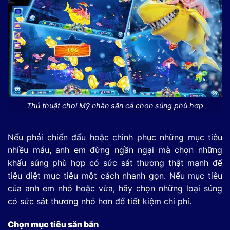
Thủ thuật chơi Mỹ nhân săn cá chọn súng phù hợp
Nếu phải chiến đấu hoặc chinh phục những mục tiêu
nhiều máu, anh em đừng ngần ngại mà chọn những
khẩu súng phù hợp có sức sát thương thật mạnh để
tiêu diệt mục tiêu một cách nhanh gọn. Nếu mục tiêu
của anh em nhỏ hoặc vừa, hãy chọn những loại súng
có sức sát thương nhỏ hơn để tiết kiệm chi phí.
Chọn mục tiêu săn bắn