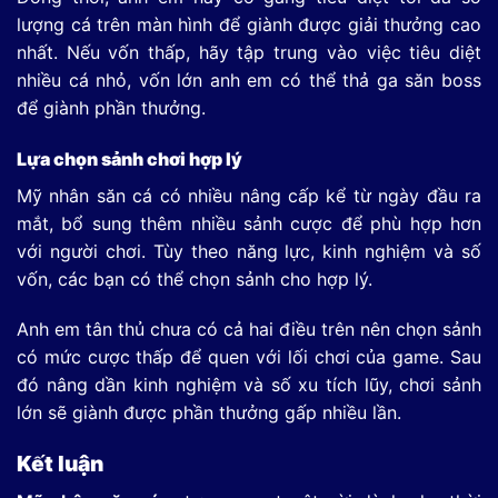
lượng cá trên màn hình để giành được giải thưởng cao
nhất. Nếu vốn thấp, hãy tập trung vào việc tiêu diệt
nhiều cá nhỏ, vốn lớn anh em có thể thả ga săn boss
để giành phần thưởng.
Lựa chọn sảnh chơi hợp lý
Mỹ nhân săn cá có nhiều nâng cấp kể từ ngày đầu ra
mắt, bổ sung thêm nhiều sảnh cược để phù hợp hơn
với người chơi. Tùy theo năng lực, kinh nghiệm và số
vốn, các bạn có thể chọn sảnh cho hợp lý.
Anh em tân thủ chưa có cả hai điều trên nên chọn sảnh
có mức cược thấp để quen với lối chơi của game. Sau
đó nâng dần kinh nghiệm và số xu tích lũy, chơi sảnh
lớn sẽ giành được phần thưởng gấp nhiều lần.
Kết luận