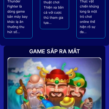
Thunder
Thực vật
thuật chơi
Fighter là
chiến khủng
Thiện xạ bắn
dòng game
long là một
cá với cược
bắn máy bay
trò chơi
thủ tham gia
khác lạ ăn
online thể
tựa...
thưởng thu
hiện rõ sự
hút số...
đa...
GAME SẮP RA MẮT