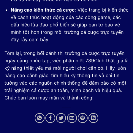
Nâng cao kiến thức cá cược:
Việc trang bị kiến thức
về cách thức hoạt động của các cổng game, các
dấu hiệu lừa đảo phổ biến sẽ giúp bạn tự bảo vệ
mình tốt hơn trong môi trường cá cược trực tuyến
đầy rẫy cạm bẫy.
Tóm lại, trong bối cảnh thị trường cá cược trực tuyến
ngày càng phức tạp, việc phân biệt 789Club thật giả là
kỹ năng thiết yếu mà mỗi người chơi cần có. Hãy luôn
nâng cao cảnh giác, tìm hiểu kỹ thông tin và chỉ tin
tưởng vào các nguồn chính thống để đảm bảo có một
trải nghiệm cá cược an toàn, minh bạch và hiệu quả.
Chúc bạn luôn may mắn và thành công!