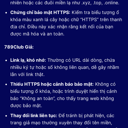
nhiên hoặc các đuôi miền lạ như .xyz, .top, .online.
Chứng chỉ bảo mật HTTPS:
Kiểm tra biểu tượng ổ
khóa màu xanh lá cây hoặc chữ “HTTPS” trên thanh
địa chỉ. Điều này xác nhận rằng kết nối của bạn
được mã hóa và an toàn.
789Club Giả:
Link lạ, khó nhớ:
Thường có URL dài dòng, chứa
nhiều ký tự hoặc số không liên quan, dễ gây nhầm
lẫn với link thật.
Thiếu HTTPS hoặc cảnh báo bảo mật:
Không có
biểu tượng ổ khóa, hoặc trình duyệt hiển thị cảnh
báo “Không an toàn”, cho thấy trang web không
được bảo mật.
Thay đổi link liên tục:
Để tránh bị phát hiện, các
trang giả mạo thường xuyên thay đổi tên miền,