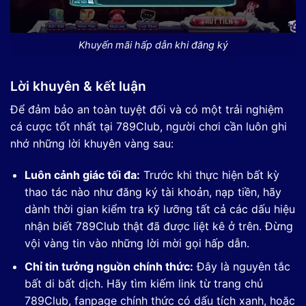
Khuyến mãi hấp dẫn khi đăng ký
Lời khuyên & kết luận
Để đảm bảo an toàn tuyệt đối và có một trải nghiệm
cá cược tốt nhất tại 789Club, người chơi cần luôn ghi
nhớ những lời khuyên vàng sau:
Luôn cảnh giác tối đa:
Trước khi thực hiện bất kỳ
thao tác nào như đăng ký tài khoản, nạp tiền, hãy
dành thời gian kiểm tra kỹ lưỡng tất cả các dấu hiệu
nhận biết 789Club thật đã được liệt kê ở trên. Đừng
vội vàng tin vào những lời mời gọi hấp dẫn.
Chỉ tin tưởng nguồn chính thức:
Đây là nguyên tắc
bất di bất dịch. Hãy tìm kiếm link từ trang chủ
789Club, fanpage chính thức có dấu tích xanh, hoặc