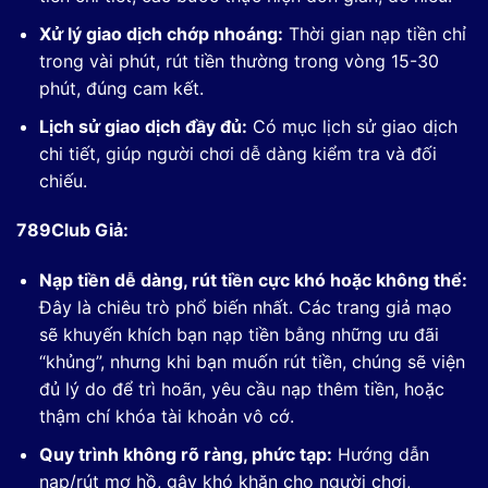
Xử lý giao dịch chớp nhoáng:
Thời gian nạp tiền chỉ
trong vài phút, rút tiền thường trong vòng 15-30
phút, đúng cam kết.
Lịch sử giao dịch đầy đủ:
Có mục lịch sử giao dịch
chi tiết, giúp người chơi dễ dàng kiểm tra và đối
chiếu.
789Club Giả:
Nạp tiền dễ dàng, rút tiền cực khó hoặc không thể:
Đây là chiêu trò phổ biến nhất. Các trang giả mạo
sẽ khuyến khích bạn nạp tiền bằng những ưu đãi
“khủng”, nhưng khi bạn muốn rút tiền, chúng sẽ viện
đủ lý do để trì hoãn, yêu cầu nạp thêm tiền, hoặc
thậm chí khóa tài khoản vô cớ.
Quy trình không rõ ràng, phức tạp:
Hướng dẫn
nạp/rút mơ hồ, gây khó khăn cho người chơi,