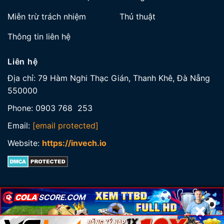
Miễn trừ trách nhiệm
Thủ thuật
Thông tin liên hệ
Liên hệ
Địa chỉ:
79 Hàm Nghi Thạc Gián, Thanh Khê, Đà Nẵng
550000
Phone: 0903 768 253
Email:
[email protected]
Website:
https://invech.io
Bản quyền 2026 ©
Bắn Cá Đổi Thưởng
×
×
×
kèo nha cai
tỷ lệ bóng đá kèo nhà cái
xem kèo nhà cái
top 10 trang cá cược bóng đá
nhà