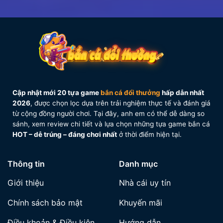
Cập nhật mới 20 tựa game
bắn cá đổi thưởng
hấp dẫn nhất
2026
, được chọn lọc dựa trên trải nghiệm thực tế và đánh giá
từ cộng đồng người chơi. Tại đây, anh em có thể dễ dàng so
sánh, xem review chi tiết và lựa chọn những tựa game bắn cá
HOT – dễ trúng – đáng chơi nhất
ở thời điểm hiện tại.
Thông tin
Danh mục
Giới thiệu
Nhà cái uy tín
Chính sách bảo mật
Khuyến mãi
Điều khoản & Điều kiện
Hướng dẫn