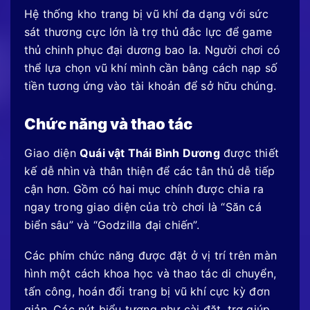
Hệ thống kho trang bị vũ khí đa dạng với sức
sát thương cực lớn là trợ thủ đắc lực để game
thủ chinh phục đại dương bao la. Người chơi có
thể lựa chọn vũ khí mình cần bằng cách nạp số
tiền tương ứng vào tài khoản để sở hữu chúng.
Chức năng và thao tác
Giao diện
Quái vật Thái Bình Dương
được thiết
kế dễ nhìn và thân thiện để các tân thủ dễ tiếp
cận hơn. Gồm có hai mục chính được chia ra
ngay trong giao diện của trò chơi là “Săn cá
biển sâu” và “Godzilla đại chiến”.
Các phím chức năng được đặt ở vị trí trên màn
hình một cách khoa học và thao tác di chuyển,
tấn công, hoán đổi trang bị vũ khí cực kỳ đơn
giản. Các nút biểu tượng như cài đặt, trợ giúp,