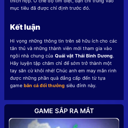
thích hợp. Ở chế độ tìm diệt, đạn chỉ trúng vào
mục tiêu đã được chỉ định trước đó.
Kết luận
Hi vọng những thông tin trên sẽ hữu ích cho các
tân thủ và những thành viên mới tham gia vào
ngôi nhà chung của
Quái vật Thái Bình Dương
.
Hãy luyện tập chăm chỉ để sớm trở thành một
tay săn cừ khôi nhé! Chúc anh em may mắn rinh
được những phần quà đẳng cấp đến từ tựa
game
bắn cá đổi thưởng
siêu đỉnh này.
GAME SẮP RA MẮT