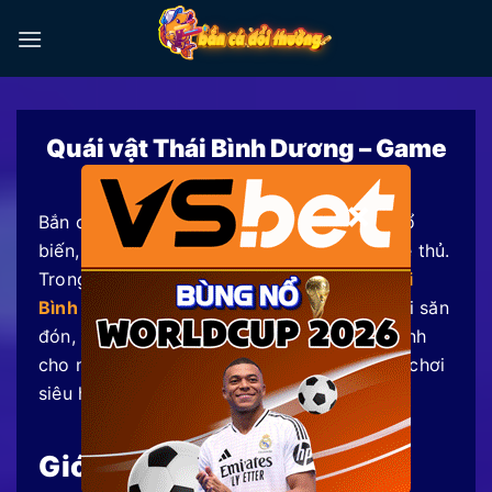
Chuyển
đến
nội
dung
Quái vật Thái Bình Dương – Game
bắn cá đổi thưởng siêu hot
×
Bắn cá là một tựa game rất nổi tiếng và phổ
biến, đã quá quen thuộc đối với nhiều game thủ.
Trong đó xuất hiện tựa game “
Quái vật Thái
Bình Dương
” đang được cực kỳ nhiều người săn
đón, vô cùng hấp dẫn, mang tính giải trí dành
cho những lúc rảnh rỗi. Hãy cùng khám trò chơi
siêu hot hit này qua bài viết dưới đây nhé.
Giới thiệu trò chơi bắn cá