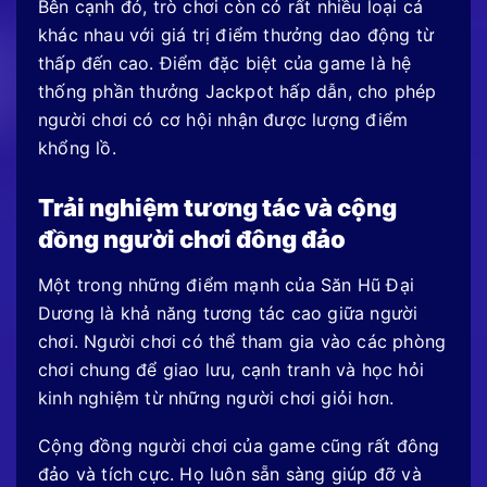
Bên cạnh đó, trò chơi còn có rất nhiều loại cá
khác nhau với giá trị điểm thưởng dao động từ
thấp đến cao. Điểm đặc biệt của game là hệ
thống phần thưởng Jackpot hấp dẫn, cho phép
người chơi có cơ hội nhận được lượng điểm
khổng lồ.
Trải nghiệm tương tác và cộng
đồng người chơi đông đảo
Một trong những điểm mạnh của Săn Hũ Đại
Dương là khả năng tương tác cao giữa người
chơi. Người chơi có thể tham gia vào các phòng
chơi chung để giao lưu, cạnh tranh và học hỏi
kinh nghiệm từ những người chơi giỏi hơn.
Cộng đồng người chơi của game cũng rất đông
đảo và tích cực. Họ luôn sẵn sàng giúp đỡ và