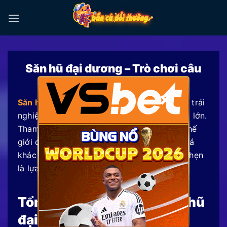
Chuyển
đến
nội
dung
Săn hũ đại dương – Trò chơi câu
cá và săn thưởng hấp dẫn
×
Săn hũ đại dương
là tựa game kết hợp giữa trải
nghiệm câu cá thú vị và cơ hội nhận thưởng lớn.
Tham gia trò chơi, bạn sẽ được khám phá thế
giới đại dương đầy màu sắc với nhiều loại cá
khác nhau. Với cách chơi đơn giản đây hứa hẹn
là lựa chọn lý tưởng để thư giãn và giải trí.
Tổng quan về trò Chơi săn hũ
đại dương