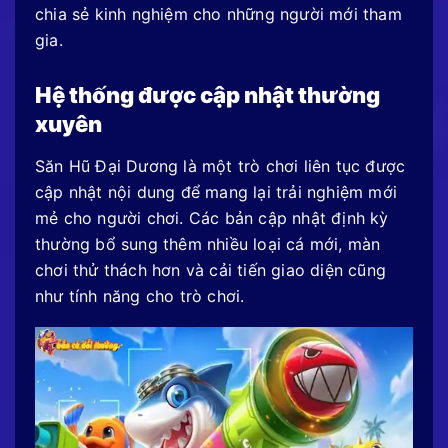
chia sẻ kinh nghiệm cho những người mới tham
gia.
Hệ thống được cập nhật thường
xuyên
Săn Hũ Đại Dương là một trò chơi liên tục được
cập nhật nội dung để mang lại trải nghiệm mới
mẻ cho người chơi. Các bản cập nhật định kỳ
thường bổ sung thêm nhiều loại cá mới, màn
chơi thử thách hơn và cải tiến giao diện cũng
như tính năng cho trò chơi.