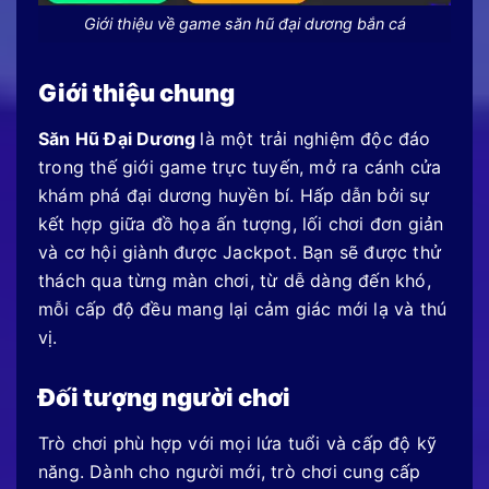
Giới thiệu về game săn hũ đại dương bắn cá
Giới thiệu chung
Săn Hũ Đại Dương
là một trải nghiệm độc đáo
trong thế giới game trực tuyến, mở ra cánh cửa
khám phá đại dương huyền bí. Hấp dẫn bởi sự
kết hợp giữa đồ họa ấn tượng, lối chơi đơn giản
và cơ hội giành được Jackpot. Bạn sẽ được thử
thách qua từng màn chơi, từ dễ dàng đến khó,
mỗi cấp độ đều mang lại cảm giác mới lạ và thú
vị.
Đối tượng người chơi
Trò chơi phù hợp với mọi lứa tuổi và cấp độ kỹ
năng. Dành cho người mới, trò chơi cung cấp