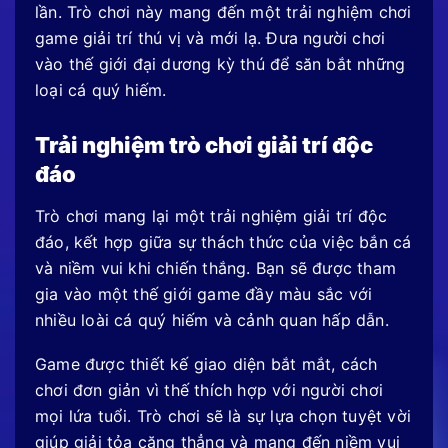
lần. Trò chơi này mang đến một trải nghiệm chơi
game giải trí thú vị và mới lạ. Đưa người chơi
vào thế giới đại dương kỳ thú để săn bắt những
loại cá quý hiếm.
Trải nghiệm trò chơi giải trí độc
đáo
Trò chơi mang lại một trải nghiệm giải trí độc
đáo, kết hợp giữa sự thách thức của việc bắn cá
và niềm vui khi chiến thắng. Bạn sẽ được tham
gia vào một thế giới game đầy màu sắc với
nhiều loài cá quý hiếm và cảnh quan hấp dẫn.
Game được thiết kế giao diện bắt mắt, cách
chơi đơn giản vì thế thích hợp với người chơi
mọi lứa tuổi. Trò chơi sẽ là sự lựa chọn tuyệt vời
giúp giải tỏa căng thẳng và mang đến niềm vui