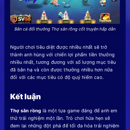
Bắn cá đổi thưởng Thợ săn rồng cốt truyện hấp dẫn
Người chơi tiêu diệt được nhiều nhất sẽ trở
thành anh hùng với chiến lợi phẩm tiền thưởng
nhiều nhất, tương đương với số lượng mục tiêu
đã bắn hạ và còn được thưởng nhiều hơn nữa
đối với các mục tiêu có độ quý hiếm cao.
Kết luận
Thợ săn rồng
là một tựa game đáng để anh em
thử trải nghiệm một lần. Trò chơi hứa hẹn sẽ
đem lại những đột phá để tối đa hóa trải nghiệm