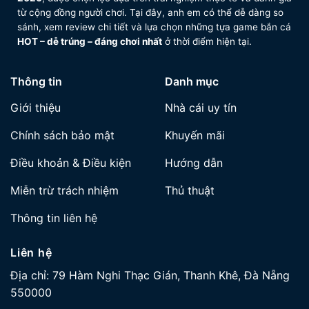
từ cộng đồng người chơi. Tại đây, anh em có thể dễ dàng so
sánh, xem review chi tiết và lựa chọn những tựa game bắn cá
HOT – dễ trúng – đáng chơi nhất
ở thời điểm hiện tại.
Thông tin
Danh mục
Giới thiệu
Nhà cái uy tín
Chính sách bảo mật
Khuyến mãi
Điều khoản & Điều kiện
Hướng dẫn
Miễn trừ trách nhiệm
Thủ thuật
Thông tin liên hệ
Liên hệ
Địa chỉ:
79 Hàm Nghi Thạc Gián, Thanh Khê, Đà Nẵng
550000