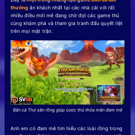
thưởng
ăn khách nhất tại các nhà cái với rất
nhiều điều mới mẻ đang chờ đợi các game thủ
cùng khám phá và tham gia tranh đấu quyết liệt
trên mọi mặt trận.
Bắn cá Thợ săn rồng giúp cược thủ thỏa mãn đam mê
Anh em có đam mê tìm hiểu các loài rồng trong