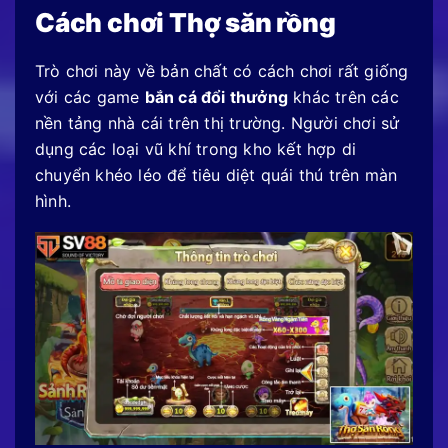
Cách chơi Thợ săn rồng
Trò chơi này về bản chất có cách chơi rất giống
với các game
bắn cá đổi thưởng
khác trên các
nền tảng nhà cái trên thị trường. Người chơi sử
dụng các loại vũ khí trong kho kết hợp di
chuyển khéo léo để tiêu diệt quái thú trên màn
hình.