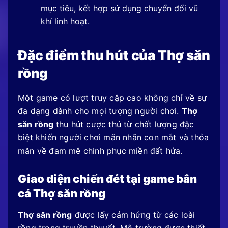
mục tiêu, kết hợp sử dụng chuyển đổi vũ
khí linh hoạt.
Đặc điểm thu hút của Thợ săn
rồng
Một game có lượt truy cập cao không chỉ về sự
đa dạng dành cho mọi tượng người chơi.
Thợ
săn rồng
thu hút cược thủ từ chất lượng đặc
biệt khiến người chơi mãn nhãn con mắt và thỏa
mãn về đam mê chinh phục miền đất hứa.
Giao diện chiến đét tại game bắn
cá Thợ săn rồng
Thợ săn rồng
được lấy cảm hứng từ các loài