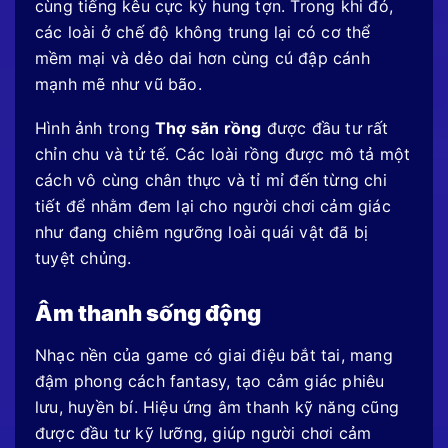
cùng tiếng kêu cực kỳ hung tợn. Trong khi đó,
các loài ở chế độ không trung lại có cơ thể
mềm mại và dẻo dai hơn cùng cú đập cánh
mạnh mẽ như vũ bão.
Hình ảnh trong
Thợ săn rồng
được đầu tư rất
chỉn chu và tử tế. Các loài rồng được mô tả một
cách vô cùng chân thực và tỉ mỉ đến từng chi
tiết để nhằm đem lại cho người chơi cảm giác
như đang chiêm ngưỡng loài quái vật đã bị
tuyệt chủng.
Âm thanh sống động
Nhạc nền của game có giai điệu bắt tai, mang
đậm phong cách fantasy, tạo cảm giác phiêu
lưu, huyền bí. Hiệu ứng âm thanh kỹ năng cũng
được đầu tư kỹ lưỡng, giúp người chơi cảm