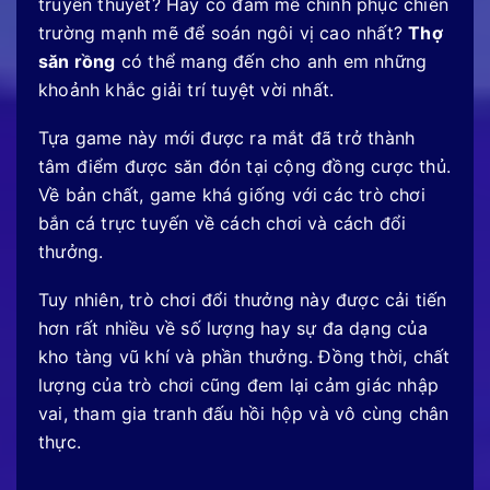
truyền thuyết? Hay có đam mê chinh phục chiến
trường mạnh mẽ để soán ngôi vị cao nhất?
Thợ
săn rồng
có thể mang đến cho anh em những
khoảnh khắc giải trí tuyệt vời nhất.
Tựa game này mới được ra mắt đã trở thành
tâm điểm được săn đón tại cộng đồng cược thủ.
Về bản chất, game khá giống với các trò chơi
bắn cá trực tuyến về cách chơi và cách đổi
thưởng.
Tuy nhiên, trò chơi đổi thưởng này
được cải tiến
hơn rất nhiều về số lượng hay sự đa dạng của
kho tàng vũ khí và phần thưởng. Đồng thời, chất
lượng của trò chơi cũng đem lại cảm giác nhập
vai, tham gia tranh đấu hồi hộp và vô cùng chân
thực.