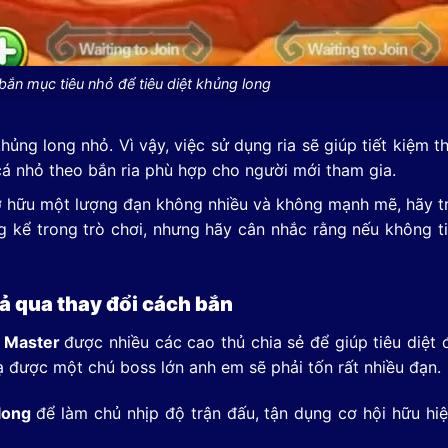
ắn mục tiêu nhỏ để tiêu diệt khủng long
hủng long nhỏ. Vì vậy, việc sử dụng ria sẽ giúp tiết kiệm th
á nhỏ theo bắn ria phù hợp cho người mới tham gia.
ở hữu một lượng đạn không nhiều và không mạnh mẽ, hãy t
g kể trong trò chơi, nhưng hãy cân nhắc rằng nếu không ti
ả qua thay đổi cách bắn
n Master
được nhiều các cao thủ chia sẻ để giúp tiêu diệt
ạ được một chú boss lớn anh em sẽ phải tốn rất nhiều đạn.
 long
để làm chủ nhịp độ trận đấu, tận dụng cơ hội hữu hi