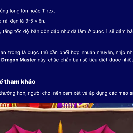
ủng long lớn hoặc T-rex.
p rải đạn là 3-5 viên.
c, tăng tốc độ bắn dồn dập như đã làm ở bước 1 sẽ đảm bả
uan trọng là cược thủ cần phối hợp nhuần nhuyễn, nhịp n
á Dragon Master
này, chắc chắn bạn sẽ tiêu diệt được nhi
hể tham khảo
n thưởng hơn, người chơi nên xem xét và áp dụng các mẹo s