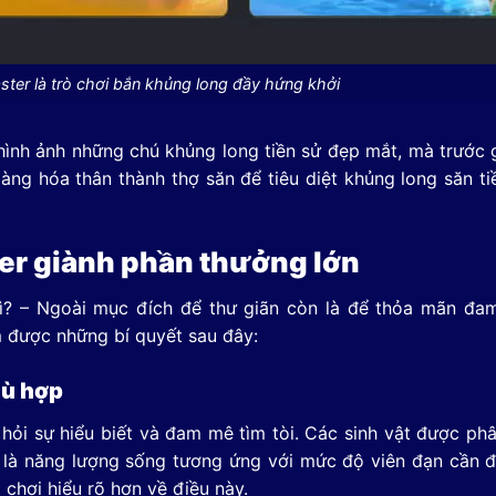
ter là trò chơi bắn khủng long đầy hứng khởi
 hình ảnh những chú khủng long tiền sử đẹp mắt, mà trước 
àng hóa thân thành thợ săn để tiêu diệt khủng long săn ti
er giành phần thưởng lớn
ì? – Ngoài mục đích để thư giãn còn là để thỏa mãn đa
 được những bí quyết sau đây:
hù hợp
 hỏi sự hiểu biết và đam mê tìm tòi. Các sinh vật được phâ
c là năng lượng sống tương ứng với mức độ viên đạn cần đ
 chơi hiểu rõ hơn về điều này.