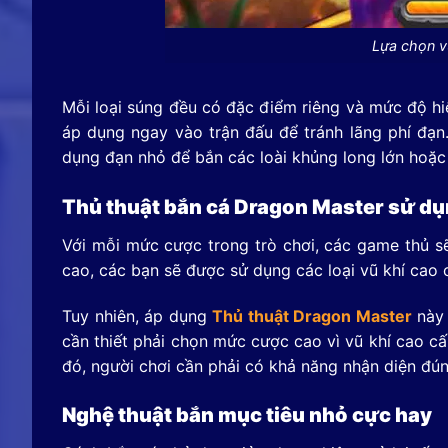
Lựa chọn v
Mỗi loại súng đều có đặc điểm riêng và mức độ hiệ
áp dụng ngay vào trận đấu để tránh lãng phí đạn.
dụng đạn nhỏ để bắn các loài khủng long lớn hoặc
Thủ thuật bắn cá Dragon Master sử d
Với mỗi mức cược trong trò chơi, các game thủ s
cao, các bạn sẽ được sử dụng các loại vũ khí cao
Tuy nhiên, áp dụng
Thủ thuật Dragon Master
này 
cần thiết phải chọn mức cược cao vì vũ khí cao cấ
đó, người chơi cần phải có khả năng nhận diện đún
Nghệ thuật bắn mục tiêu nhỏ cực hay