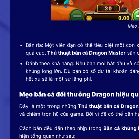
Mẹo b
Bắn ria: Một viên đạn có thể tiêu diệt một con k
quả cao.
Thủ thuật bắn cá Dragon Master
săn c
Đánh theo khả năng: Nếu bạn mới bắt đầu và s
khủng long lớn. Dù bạn có số dư tài khoản đán
hết xu sẽ là một sự lãng phí.
Mẹo bắn cá đổi thưởng Dragon hiệu qu
Đây là một trong những
Thủ thuật bắn cá Drago
và chiếm trọn hũ của game. Bởi vì để có thể bắn h
Cách bắn đều đặn theo nhịp trong
Bắn cá khủng
hiện tổng quan như sau: