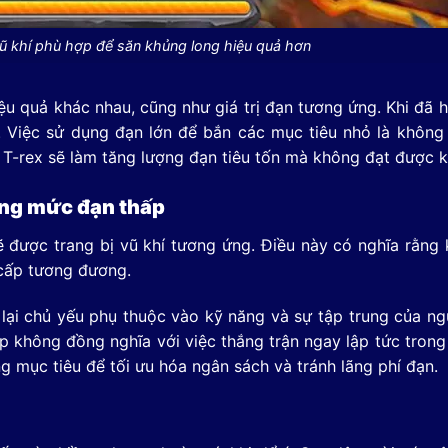
ũ khí phù hợp để săn khủng long hiệu quả hơn
u quả khác nhau, cũng như giá trị đạn tương ứng. Khi đã h
 Việc sử dụng đạn lớn để bắn các mục tiêu nhỏ là không c
 T-rex sẽ làm tăng lượng đạn tiêu tốn mà không đạt được k
ụng mức đạn thấp
ẽ được trang bị vũ khí tương ứng. Điều này có nghĩa rằng
 cấp tương đương.
lại chủ yếu phụ thuộc vào kỹ năng và sự tập trung của ng
p không đồng nghĩa với việc thắng trận ngay lập tức trong
g mục tiêu để tối ưu hóa ngân sách và tránh lãng phí đạn.