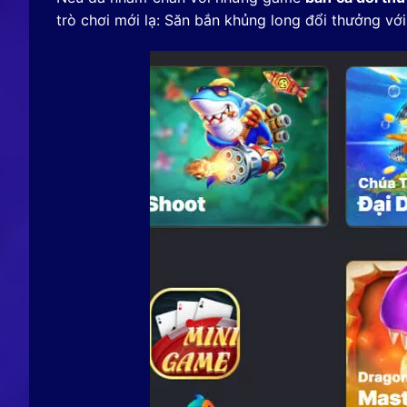
trò chơi mới lạ: Săn bắn khủng long đổi thưởng vớ