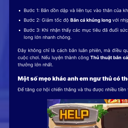
Bước 1: Bắn dồn dập và liên tục vào thân của kh
Bước 2: Giảm tốc độ
Bắn cá khủng long
với nhị
Bước 3: Khi nhận thấy các mục tiêu đã đuối sứ
long lớn nhanh chóng.
Đây không chỉ là cách bắn luân phiên, mà điều q
cuộc chơi. Nếu luyện thành công
Thủ thuật bắn c
thưởng lớn nhất.
Một số mẹo khác anh em ngư thủ có t
Để tăng cơ hội chiến thắng và thu được nhiều tiề