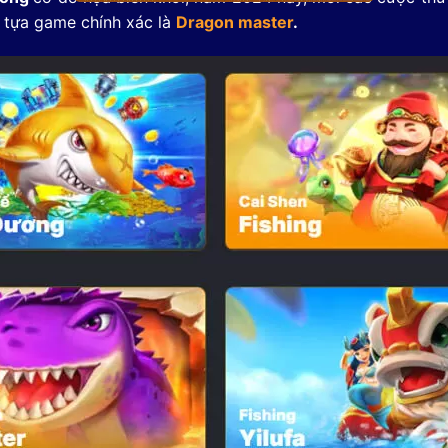
i tựa game chính xác là
Dragon master
.