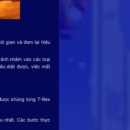
ời gian và đem lại hiệu
ránh nhắm vào các loại
êu diệt được, việc mất
 được khủng long T-Rex
ệu nhất. Các bước thực