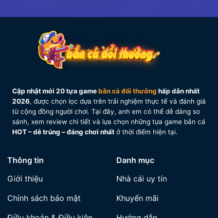
Cập nhật mới 20 tựa game
bắn cá đổi thưởng
hấp dẫn nhất
2026
, được chọn lọc dựa trên trải nghiệm thực tế và đánh giá
từ cộng đồng người chơi. Tại đây, anh em có thể dễ dàng so
sánh, xem review chi tiết và lựa chọn những tựa game bắn cá
HOT – dễ trúng – đáng chơi nhất
ở thời điểm hiện tại.
Thông tin
Danh mục
Giới thiệu
Nhà cái uy tín
Chính sách bảo mật
Khuyến mãi
Điều khoản & Điều kiện
Hướng dẫn