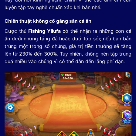
luyện tập tay nghề chuẩn xác khi bắn nhé.
Chiến thuật không cố gắng săn cá ẩn
Cược thủ
Fishing Yilufa
có thể nhận ra những con cá
ẩn dưới những tảng đá hoặc dưới lớp sỏi; nếu bạn bắn
trúng một trong số chúng, giá trị tiền thưởng sẽ tăng
lên từ 230% đến 300%. Tuy nhiên, không nên tập trung
quá nhiều vào chúng vì có thể dẫn đến lãng phí đạn.