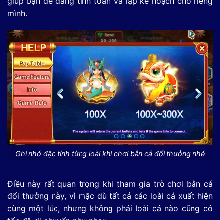
giúp bạn dễ dàng tính toán và lập kế hoạch cho riêng
mình.
Ghi nhớ đặc tính từng loài khi chơi bắn cá đổi thưởng nhé
Điều này rất quan trọng khi tham gia trò chơi bắn cá
đổi thưởng này, vì mặc dù tất cả các loài cá xuất hiện
cùng một lúc, nhưng không phải loài cá nào cũng có